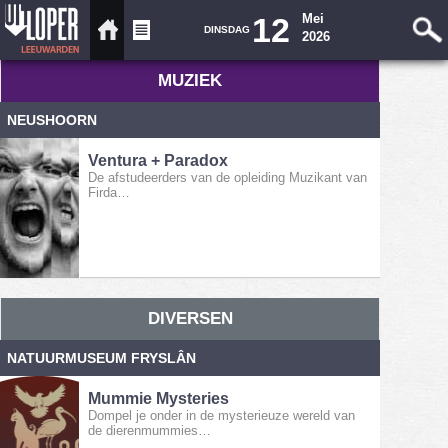
12
Mei
DINSDAG
2026
MUZIEK
NEUSHOORN
Ventura + Paradox
De afstudeerders van de opleiding Muzikant van
Firda…
DIVERSEN
NATUURMUSEUM FRYSLÂN
Mummie Mysteries
Dompel je onder in de mysterieuze wereld van
de dierenmummies…