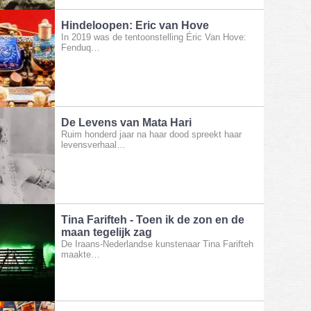
Hindeloopen: Eric van Hove
In 2019 was de tentoonstelling Éric Van Hove:
Fenduq…
De Levens van Mata Hari
Ruim honderd jaar na haar dood spreekt haar
levensverhaal…
Tina Farifteh - Toen ik de zon en de
maan tegelijk zag
De Iraans-Nederlandse kunstenaar Tina Farifteh
maakte…