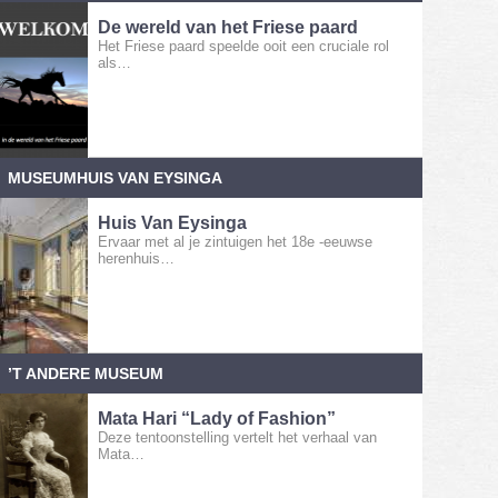
De wereld van het Friese paard
Het Friese paard speelde ooit een cruciale rol
als…
MUSEUMHUIS VAN EYSINGA
Huis Van Eysinga
Ervaar met al je zintuigen het 18e -eeuwse
herenhuis…
’T ANDERE MUSEUM
Mata Hari “Lady of Fashion”
Deze tentoonstelling vertelt het verhaal van
Mata…