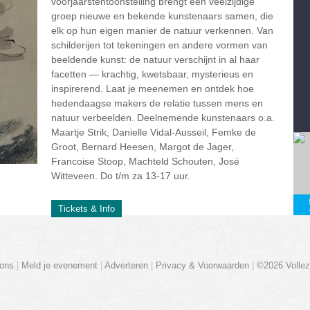
voorjaarstentoonstelling brengt een veelzijdige
groep nieuwe en bekende kunstenaars samen, die
elk op hun eigen manier de natuur verkennen. Van
schilderijen tot tekeningen en andere vormen van
beeldende kunst: de natuur verschijnt in al haar
facetten — krachtig, kwetsbaar, mysterieus en
inspirerend. Laat je meenemen en ontdek hoe
hedendaagse makers de relatie tussen mens en
natuur verbeelden. Deelnemende kunstenaars o.a.
Maartje Strik, Danielle Vidal-Ausseil, Femke de
Groot, Bernard Heesen, Margot de Jager,
Francoise Stoop, Machteld Schouten, José
Witteveen. Do t/m za 13-17 uur.
Tickets & Info
ons
|
Meld je evenement
|
Adverteren
|
Privacy & Voorwaarden
|
©2026 Vollez