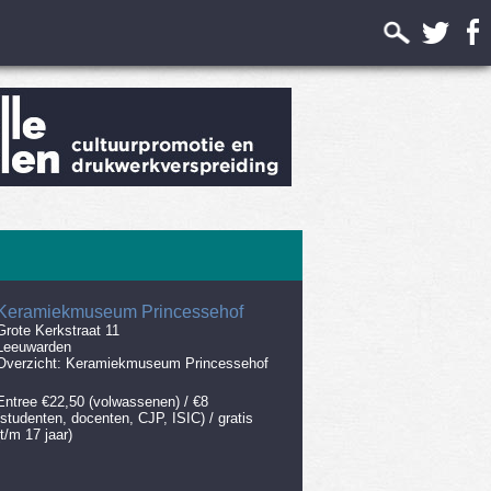
Keramiekmuseum Princessehof
Grote Kerkstraat 11
Leeuwarden
Overzicht:
Keramiekmuseum Princessehof
Entree €22,50 (volwassenen) / €8
(studenten, docenten, CJP, ISIC) / gratis
(t/m 17 jaar)