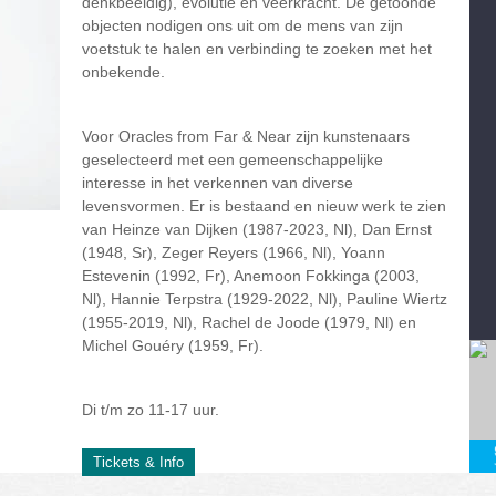
denkbeeldig), evolutie en veerkracht. De getoonde
objecten nodigen ons uit om de mens van zijn
voetstuk te halen en verbinding te zoeken met het
onbekende.
Voor Oracles from Far & Near zijn kunstenaars
geselecteerd met een gemeenschappelijke
interesse in het verkennen van diverse
levensvormen. Er is bestaand en nieuw werk te zien
van Heinze van Dijken (1987-2023, Nl), Dan Ernst
(1948, Sr), Zeger Reyers (1966, Nl), Yoann
Estevenin (1992, Fr), Anemoon Fokkinga (2003,
Nl), Hannie Terpstra (1929-2022, Nl), Pauline Wiertz
(1955-2019, Nl), Rachel de Joode (1979, Nl) en
Michel Gouéry (1959, Fr).
Di t/m zo 11-17 uur.
Tickets & Info