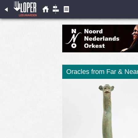
Oracles from Far & Nea