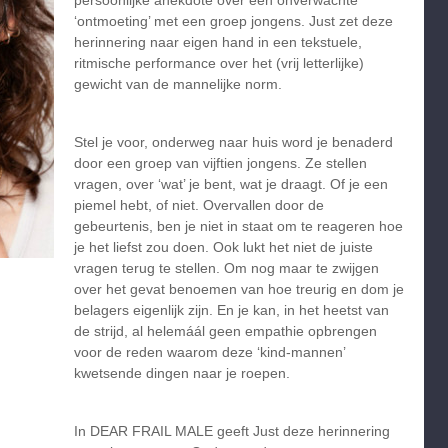
persoonlijke anekdote over een onverwachte
‘ontmoeting’ met een groep jongens. Just zet deze
herinnering naar eigen hand in een tekstuele,
ritmische performance over het (vrij letterlijke)
gewicht van de mannelijke norm.
Stel je voor, onderweg naar huis word je benaderd
door een groep van vijftien jongens. Ze stellen
vragen, over ‘wat’ je bent, wat je draagt. Of je een
piemel hebt, of niet. Overvallen door de
gebeurtenis, ben je niet in staat om te reageren hoe
je het liefst zou doen. Ook lukt het niet de juiste
vragen terug te stellen. Om nog maar te zwijgen
over het gevat benoemen van hoe treurig en dom je
belagers eigenlijk zijn. En je kan, in het heetst van
de strijd, al helemáál geen empathie opbrengen
voor de reden waarom deze ‘kind-mannen’
kwetsende dingen naar je roepen.
In DEAR FRAIL MALE geeft Just deze herinnering